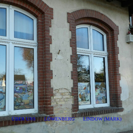
ÜBER UNS
LÖWENBERG
LINDOW (MARK)